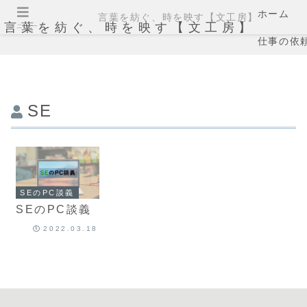
ホーム
言葉を紡ぐ、時を映す【文工房】
言葉を紡ぐ、時を映す【文工房】
メニュー
仕事の依
SE
SEのPC談義
SEのPC談義
2022.03.18