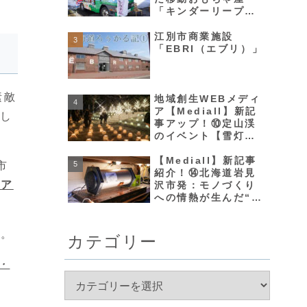
「キンダーリープ
号」紹介！
江別市商業施設
「EBRI（エブリ）」
素敵
地域創生WEBメディ
ア【Mediall】新記
介し
事アップ！⑩定山渓
のイベント【雪灯
路】の魅力を紹介
【Mediall】新記事
市
紹介！⑭北海道岩見
ェア
沢市発：モノづくり
への情熱が生んだ“レ
インスピーカー”の魅
力
す。
カテゴリー
・