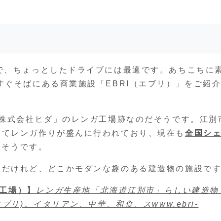
で、ちょっとしたドライブには最適です。あちこちに
すぐそばにある商業施設「EBRI（エブリ）」をご紹
「株式会社ヒダ」のレンガ工場跡なのだそうです。江別
つてレンガ作りが盛んに行われており、現在も
全国シ
るそうです。
ロだけれど、どこかモダンな趣のある建造物の施設で
ダ工場）】
レンガ生産地「北海道江別市」らしい建造物
エブリ)。イタリアン、中華、和食、ス
www.ebri-