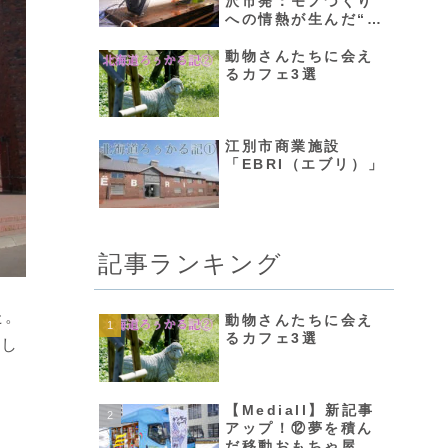
沢市発：モノづくり
への情熱が生んだ“レ
インスピーカー”の魅
力
動物さんたちに会え
るカフェ3選
江別市商業施設
「EBRI（エブリ）」
記事ランキング
た。
動物さんたちに会え
るカフェ3選
ろし
【Mediall】新記事
アップ！⑫夢を積ん
だ移動おもちゃ屋