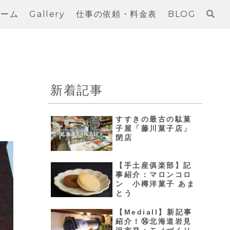
ホーム
Gallery
仕事の依頼・料金表
BLOG
新着記事
すすきの最古の駄菓
子屋「藤川菓子店」
閉店
【手土産俱楽部】記
事紹介：マロンコロ
ン 小樽洋菓子 あま
とう
【Mediall】新記事
紹介！⑭北海道岩見