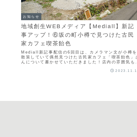
お知らせ
地域創生WEBメディア【Mediall】新記
事アップ！⑥坂の町小樽で見つけた古民
家カフェ喫茶飴色
Mediall新記事配信の6回目は、カメラマン文が小樽
散策していて偶然見つけた古民家カフェ「喫茶飴色」
んについて書かせていただきました！店内の雰囲気も
供されるスイーツやコーヒーも、すべてに飴色の...
2023.11.