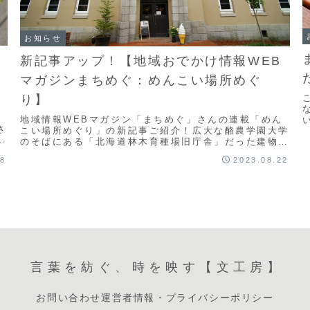
お知らせ
新記事アップ！【地域おでかけ情報WEB
マガジンまちめぐ：めんこい場所めぐ
り】
を
地域情報WEBマガジン「まちめぐ」さんの連載「めん
さ
こい場所めぐり」の新記事ご紹介！広大な酪農学園大学
提
のそばにある「北海道林木育種場旧庁舎」だった建物を
す
リノベーションしたカフェ「サッポロ珈琲館【Rinb...
18
2023.08.22
言葉を紡ぐ、時を映す【文工房】
お問い合わせ
運営者情報・プライバシーポリシー