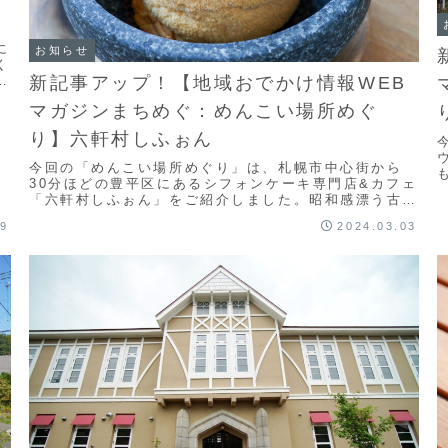
に
お知らせ
く
新記事アップ！【地域おでかけ情報WEB
た
マガジンまちめぐ：めんこい場所めぐ
り】六軒村しふぉん
今回の「めんこい場所めぐり」は、札幌市中心街から
30分ほどの豊平区にあるシフォンケーキ専門店&カフェ
「六軒村しふぉん」をご紹介しました。昭和感漂う古民
す
家がとてもいい感じのカフェです。おすすめはなんと
29
2024.03.03
い...