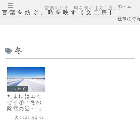
ホーム
言葉を紡ぐ、時を映す【文工房】
言葉を紡ぐ、時を映す【文工房】
メニュー
仕事の依
冬
エッセイ
たまにはエッ
セイ①「冬の
除雪の話～高
倉健似の除雪
2024.02.01
オペレーター
～」